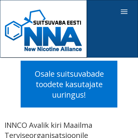
Toggle
navigat
Osale suitsuvabade
toodete kasutajate
uuringus!
INNCO Avalik kiri Maailma
Terviseorganisatsioonile