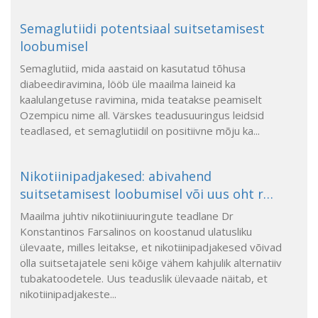
Semaglutiidi potentsiaal suitsetamisest
loobumisel
Semaglutiid, mida aastaid on kasutatud tõhusa
diabeediravimina, lööb üle maailma laineid ka
kaalulangetuse ravimina, mida teatakse peamiselt
Ozempicu nime all. Värskes teadusuuringus leidsid
teadlased, et semaglutiidil on positiivne mõju ka...
Nikotiinipadjakesed: abivahend
suitsetamisest loobumisel või uus oht r…
Maailma juhtiv nikotiiniuuringute teadlane Dr
Konstantinos Farsalinos on koostanud ulatusliku
ülevaate, milles leitakse, et nikotiinipadjakesed võivad
olla suitsetajatele seni kõige vähem kahjulik alternatiiv
tubakatoodetele. Uus teaduslik ülevaade näitab, et
nikotiinipadjakeste...