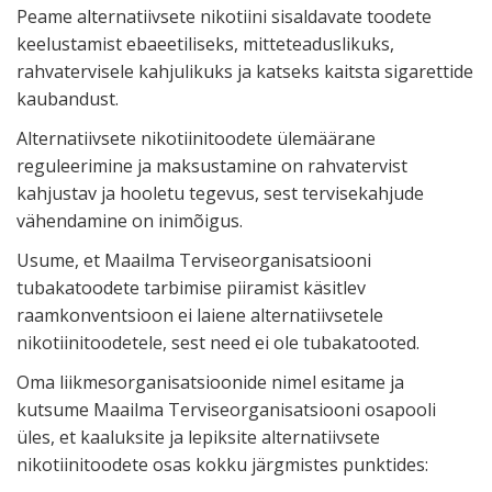
Peame alternatiivsete nikotiini sisaldavate toodete
keelustamist ebaeetiliseks, mitteteaduslikuks,
rahvatervisele kahjulikuks ja katseks kaitsta sigarettide
kaubandust.
Alternatiivsete nikotiinitoodete ülemäärane
reguleerimine ja maksustamine on rahvatervist
kahjustav ja hooletu tegevus, sest tervisekahjude
vähendamine on inimõigus.
Usume, et Maailma Terviseorganisatsiooni
tubakatoodete tarbimise piiramist käsitlev
raamkonventsioon ei laiene alternatiivsetele
nikotiinitoodetele, sest need ei ole tubakatooted.
Oma liikmesorganisatsioonide nimel esitame ja
kutsume Maailma Terviseorganisatsiooni osapooli
üles, et kaaluksite ja lepiksite alternatiivsete
nikotiinitoodete osas kokku järgmistes punktides: