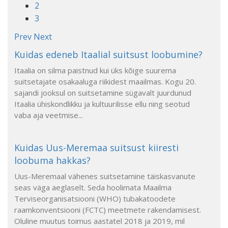
2
3
Prev
Next
Kuidas edeneb Itaalial suitsust loobumine?
Itaalia on silma paistnud kui üks kõige suurema
suitsetajate osakaaluga riikidest maailmas. Kogu 20.
sajandi jooksul on suitsetamine sügavalt juurdunud
Itaalia ühiskondlikku ja kultuurilisse ellu ning seotud
vaba aja veetmise...
Kuidas Uus-Meremaa suitsust kiiresti
loobuma hakkas?
Uus-Meremaal vähenes suitsetamine täiskasvanute
seas väga aeglaselt. Seda hoolimata Maailma
Terviseorganisatsiooni (WHO) tubakatoodete
raamkonventsiooni (FCTC) meetmete rakendamisest.
Oluline muutus toimus aastatel 2018 ja 2019, mil