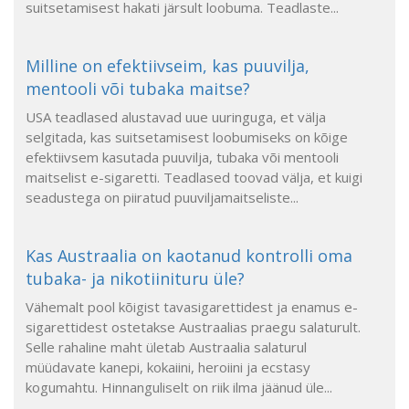
suitsetamisest hakati järsult loobuma. Teadlaste...
Milline on efektiivseim, kas puuvilja,
mentooli või tubaka maitse?
USA teadlased alustavad uue uuringuga, et välja
selgitada, kas suitsetamisest loobumiseks on kõige
efektiivsem kasutada puuvilja, tubaka või mentooli
maitselist e-sigaretti. Teadlased toovad välja, et kuigi
seadustega on piiratud puuviljamaitseliste...
Kas Austraalia on kaotanud kontrolli oma
tubaka- ja nikotiinituru üle?
Vähemalt pool kõigist tavasigarettidest ja enamus e-
sigarettidest ostetakse Austraalias praegu salaturult.
Selle rahaline maht ületab Austraalia salaturul
müüdavate kanepi, kokaiini, heroiini ja ecstasy
kogumahtu. Hinnanguliselt on riik ilma jäänud üle...