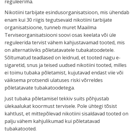
reguleerima.
Nikotiini tarbijate esindusorganisatsioon, mis ühendab
enam kui 30 riigis tegutsevaid nikotiini tarbijate
organisatsioone, tunneb muret Maailma
Terviseorganisatsiooni soovi osas keelata või üle
reguleerida tervist vähem kahjustavamad tooted, mis
on alternatiiviks põletatavatele tubakatoodetele.
Sõltumatud teadlased on leidnud, et tooted nagu e-
sigaretid, snus ja teised uudsed nikotiini tooted, milles
ei toimu tubaka põletamist, kujutavad endast viie või
väiksema protsendi ulatuses riski võrreldes
põletatavate tubakatoodetega.
Just tubaka põletamisel tekkiv suits põhjustab
ülekaalukat koormust tervisele. Pole ühtegi tõsist
kahtlust, et mittepõlevad nikotiini sisaldavad tooted on
palju vähem kahjulikumad kui põletatavad
tubakatooted.