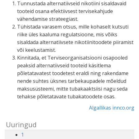
Tunnustada alternatiivseid nikotiini sisaldavaid
tooteid osana efektiivsest tervisekahjude
vähendamise strateegiast.
Tühistada varasem otsus, mille kohaselt kutsuti
riike üles kaaluma regulatsioone, mis võiks
sisaldada alternatiivsete nikotiinitoodete piiramist
või keelustamist.
Kinnitada, et Terviseorganisatsiooni osapooled
peaksid alternatiivseid tooteid käsitlema
põletatavatest toodetest eraldi ning rakendame
nende suhtes üksnes tarbekaupadele mõeldud
maksusüsteemi, mitte tubakaaktsiisi nagu seda
tehakse põletatavate tubakatoodete osas.
Algallikas innco.org
Uuringud
1