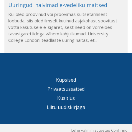
Uuringud: halvimad e-vedeliku maitsed
Kui oled proovinud või proovimas suitsetamisest
loobuda, siis oled ilmselt kuulnud asjakohast soovitust
võtta kasutusele e-sigaret, sest need on võrreldes
tavasigarettidega vähem kahjulikumad. University
College Londoni teadlaste uuring näitas, et...
Küpsised
Privaatsussätted
Küsitlus
Liitu uudiskirjaga
Lehe valmimist toetas Confirmo