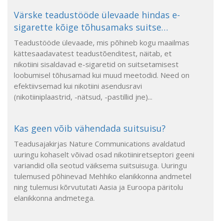
Värske teadustööde ülevaade hindas e-
sigarette kõige tõhusamaks suitse…
Teadustööde ülevaade, mis põhineb kogu maailmas
kättesaadavatest teadustõenditest, näitab, et
nikotiini sisaldavad e-sigaretid on suitsetamisest
loobumisel tõhusamad kui muud meetodid. Need on
efektiivsemad kui nikotiini asendusravi
(nikotiiniplaastrid, -nätsud, -pastillid jne)...
Kas geen võib vähendada suitsuisu?
Teadusajakirjas Nature Communications avaldatud
uuringu kohaselt võivad osad nikotiiniretseptori geeni
variandid olla seotud väiksema suitsuisuga. Uuringu
tulemused põhinevad Mehhiko elanikkonna andmetel
ning tulemusi kõrvututati Aasia ja Euroopa päritolu
elanikkonna andmetega.