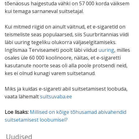
tõenäosus haigestuda vähki on 57 000 korda väiksem
kui temaga sarnaneval suitsetajal.
Kui mitmed riigid on ainult väitnud, et e-sigaretid on
teismeliste seas populaarsed, siis Suurbritannias viidi
läbi uuring tegeliku olukorra väljaselgitamiseks.
Inglismaa Terviseameti poolt läbi viidud
uuring
, milles
osales üle 60 000 koolinoore, näitas, et e-sigaretti
kasutanute noorte seas oli alla poole protsendi neid,
kes ei olnud kunagi varem suitsetanud.
Miks ja kuidas e-sigareti abil suitsetamisest loobuda,
vaata lähemalt
suitsuvaba.ee
Loe lisaks:
Millised on kõige tõhusamad abivahendid
suitsetamisest loobumisel?
Uudised