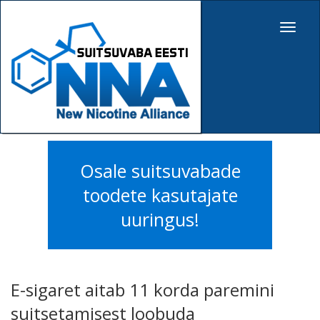
Toggle
navigat
Osale suitsuvabade
toodete kasutajate
uuringus!
E-sigaret aitab 11 korda paremini
suitsetamisest loobuda