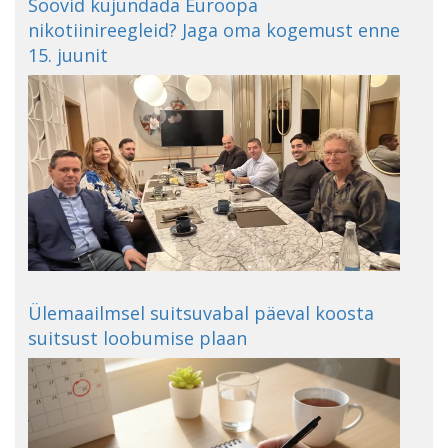
Soovid kujundada Euroopa
nikotiinireegleid? Jaga oma kogemust enne
15. juunit
Ülemaailmsel suitsuvabal päeval koosta
suitsust loobumise plaan