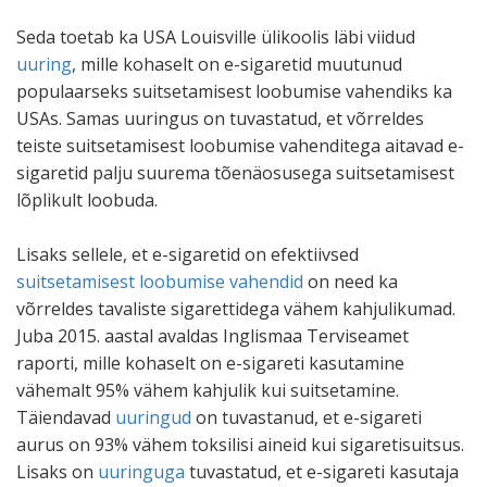
Seda toetab ka USA Louisville ülikoolis läbi viidud
uuring
, mille kohaselt on e-sigaretid muutunud
populaarseks suitsetamisest loobumise vahendiks ka
USAs. Samas uuringus on tuvastatud, et võrreldes
teiste suitsetamisest loobumise vahenditega aitavad e-
sigaretid palju suurema tõenäosusega suitsetamisest
lõplikult loobuda.
Lisaks sellele, et e-sigaretid on efektiivsed
suitsetamisest loobumise vahendid
on need ka
võrreldes tavaliste sigarettidega vähem kahjulikumad.
Juba 2015. aastal avaldas Inglismaa Terviseamet
raporti, mille kohaselt on e-sigareti kasutamine
vähemalt 95% vähem kahjulik kui suitsetamine.
Täiendavad
uuringud
on tuvastanud, et e-sigareti
aurus on 93% vähem toksilisi aineid kui sigaretisuitsus.
Lisaks on
uuringuga
tuvastatud, et e-sigareti kasutaja